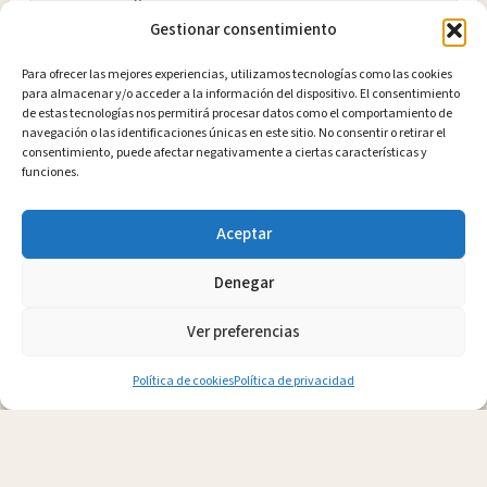
ayudarte y conseguir los resultados que buscas. Te daré
Gestionar consentimiento
las herramientas que necesitas para volver a ser feliz y
disfrutar de la vida, como ya he hecho con cientos de
Para ofrecer las mejores experiencias, utilizamos tecnologías como las cookies
personas como tú.
para almacenar y/o acceder a la información del dispositivo. El consentimiento
de estas tecnologías nos permitirá procesar datos como el comportamiento de
navegación o las identificaciones únicas en este sitio. No consentir o retirar el
¿Hablamos?
consentimiento, puede afectar negativamente a ciertas características y
funciones.
Aceptar
Denegar
Ver preferencias
Política de cookies
Política de privacidad
Artículos
Privacidad
Cookies