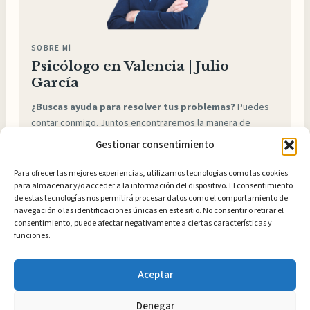
SOBRE MÍ
Psicólogo en Valencia | Julio
García
¿Buscas ayuda para resolver tus problemas?
Puedes
contar conmigo. Juntos encontraremos la manera de
ayudarte y conseguir los resultados que buscas. Te daré
Gestionar consentimiento
las herramientas que necesitas para volver a ser feliz y
disfrutar de la vida, como ya he hecho con cientos de
Para ofrecer las mejores experiencias, utilizamos tecnologías como las cookies
personas como tú.
para almacenar y/o acceder a la información del dispositivo. El consentimiento
de estas tecnologías nos permitirá procesar datos como el comportamiento de
navegación o las identificaciones únicas en este sitio. No consentir o retirar el
¿Hablamos?
consentimiento, puede afectar negativamente a ciertas características y
funciones.
Aceptar
Denegar